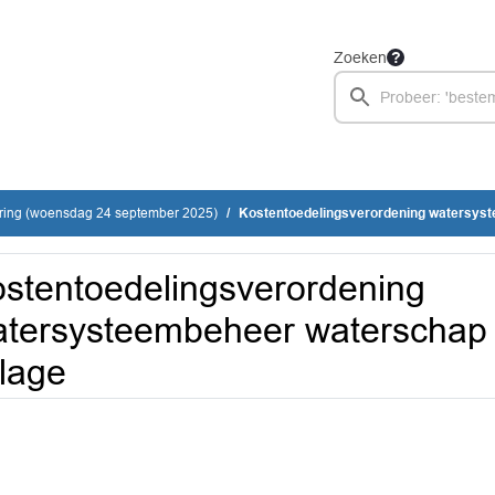
Zoeken
ring (woensdag 24 september 2025)
Kostentoedelingsverordening watersysteembeheer watersc
stentoedelingsverordening
tersysteembeheer waterschap N
jlage