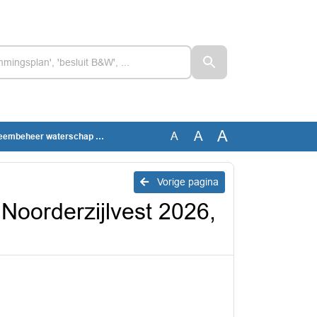
A
A
A
hap Noorderzijlvest 2026, bijlage
Vorige pagina
oorderzijlvest 2026,