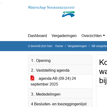
Ga naar de inhoud van deze pagina
Ga naar het zoeken
Ga naar het menu
Dashboard
Vergaderingen
Overzichten
U bevindt zich hier:
Home
Vergaderingen
AB vergade
Ko
1.. Opening
wa
2.. Vaststelling agenda
bi
agenda AB (09-24) 24
september 2025
3.. Mededelingen
4 Besluiten- en toezeggingenlijst