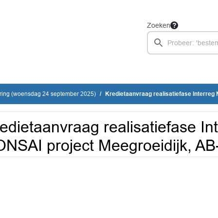
Zoeken
ring (woensdag 24 september 2025)
Kredietaanvraag realisatiefase Interreg NWE BONSAI p
edietaanvraag realisatiefase I
NSAI project Meegroeidijk, AB-