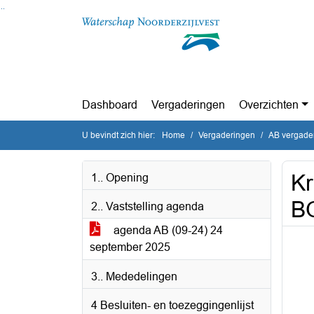
Ga naar de inhoud van deze pagina
Ga naar het zoeken
Ga naar het menu
Dashboard
Vergaderingen
Overzichten
U bevindt zich hier:
Home
Vergaderingen
AB vergade
Kr
1.. Opening
BO
2.. Vaststelling agenda
agenda AB (09-24) 24
september 2025
3.. Mededelingen
4 Besluiten- en toezeggingenlijst