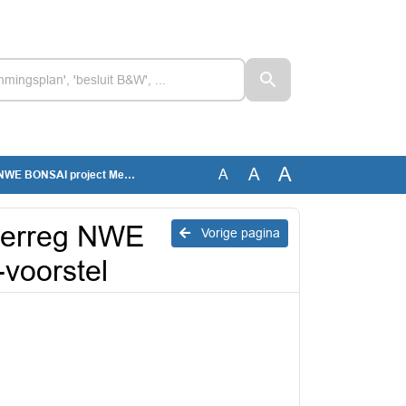
A
A
A
roject Meegroeidijk, AB-voorstel
nterreg NWE
Vorige pagina
voorstel