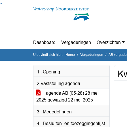
Ga naar de inhoud van deze pagina
Ga naar het zoeken
Ga naar het menu
Dashboard
Vergaderingen
Overzichten
U bevindt zich hier:
Home
Vergaderingen
AB vergade
Kw
1.. Opening
2 Vaststelling agenda
agenda AB (05-28) 28 mei
2025 gewijzigd 22 mei 2025
3.. Mededelingen
4.. Besluiten- en toezeggingenlijst