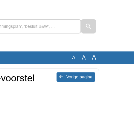
A
A
A
voorstel
Vorige pagina