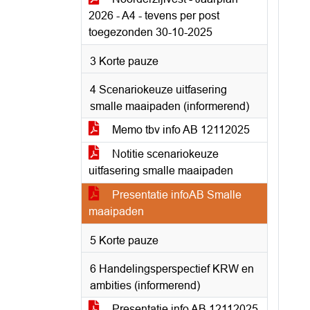
2026 - A4 - tevens per post
toegezonden 30-10-2025
3 Korte pauze
4 Scenariokeuze uitfasering
smalle maaipaden (informerend)
Memo tbv info AB 12112025
Notitie scenariokeuze
uitfasering smalle maaipaden
Presentatie infoAB Smalle
maaipaden
5 Korte pauze
6 Handelingsperspectief KRW en
ambities (informerend)
Presentatie info AB 12112025