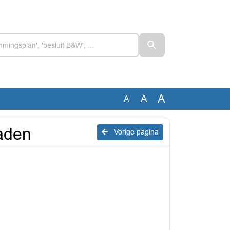
A
A
A
aden
Vorige pagina