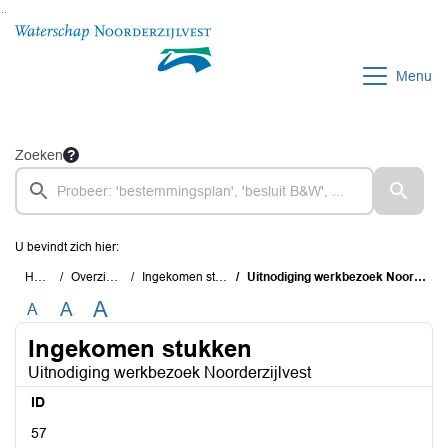
Ga naar de inhoud van deze pagina
Ga naar het zoeken
Ga naar het menu
Menu
Zoeken
U bevindt zich hier:
Home
Overzichten
Ingekomen stukken
Uitnodiging werkbezoek Noorderzijlvest
A
A
A
Ingekomen stukken
Uitnodiging werkbezoek Noorderzijlvest
ID
57