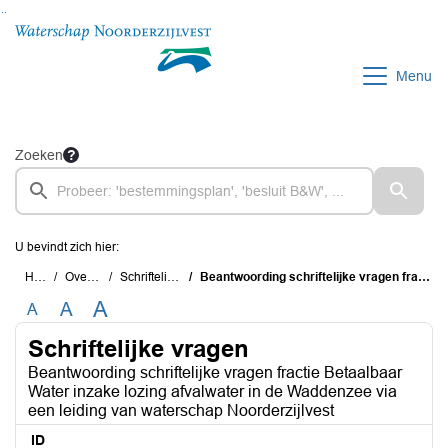
Ga naar de inhoud van deze pagina
Ga naar het zoeken
Ga naar het menu
Menu
Zoeken
U bevindt zich hier:
Home
Overzichten
Schriftelijke vragen
Beantwoording schriftelijke vragen fractie Betaalbaar Water inzake lozing afvalwater in de Waddenzee via een leiding van waterschap Noorderzijlvest
A
A
A
Schriftelijke vragen
Beantwoording schriftelijke vragen fractie Betaalbaar
Water inzake lozing afvalwater in de Waddenzee via
een leiding van waterschap Noorderzijlvest
ID