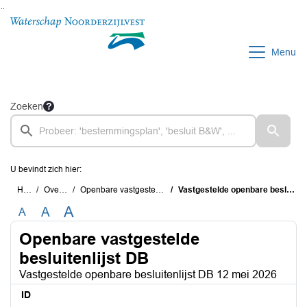
Ga naar de inhoud van deze pagina
Ga naar het zoeken
Ga naar het menu
Menu
Zoeken
U bevindt zich hier:
Home
Overzichten
Openbare vastgestelde besluitenlijst DB
Vastgestelde openbare besluitenlijst DB 12 mei 2026
A
A
A
Openbare vastgestelde
besluitenlijst DB
Vastgestelde openbare besluitenlijst DB 12 mei 2026
ID