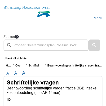
Ga naar de inhoud van deze pagina
Ga naar het zoeken
Ga naar het menu
Menu
Zoeken
U bevindt zich hier:
Home
Overzichten
Schriftelijke vragen
Beantwoording schriftelijke vragen fractie BBB inzake kostentoedeling (info AB 14mei)
A
A
A
Schriftelijke vragen
Beantwoording schriftelijke vragen fractie BBB inzake
kostentoedeling (info AB 14mei)
ID