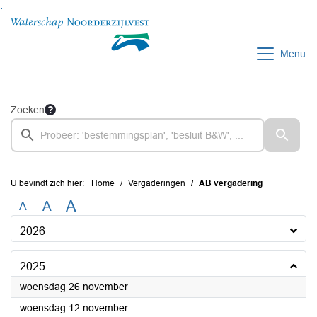
Ga naar de inhoud van deze pagina
Ga naar het zoeken
Ga naar het menu
Menu
Zoeken
U bevindt zich hier:
Home
Vergaderingen
AB vergadering
A
A
A
2026
2025
2025
woensdag 26 november
2025
woensdag 12 november