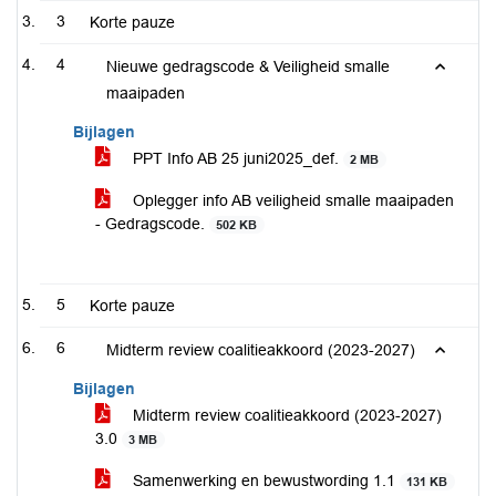
3
Korte pauze
4
Nieuwe gedragscode & Veiligheid smalle
maaipaden
Bijlagen
PPT Info AB 25 juni2025_def.
2 MB
Oplegger info AB veiligheid smalle maaipaden
- Gedragscode.
502 KB
5
Korte pauze
6
Midterm review coalitieakkoord (2023-2027)
Bijlagen
Midterm review coalitieakkoord (2023-2027)
3.0
3 MB
Samenwerking en bewustwording 1.1
131 KB